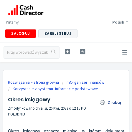
Witamy
Polish
ZALOGUJ
ZAREJESTRUJ
Rozwiązania – strona główna
mOrganizer finansów
Korzystanie z systemu- informacje podstawowe
Okres księgowy
Drukuj
Zmodyfikowano dnia: śr, 26 Kwi, 2023 o 12:15 PO
POŁUDNIU
Okres księgowy oznacza miesiąc, w którym dokument